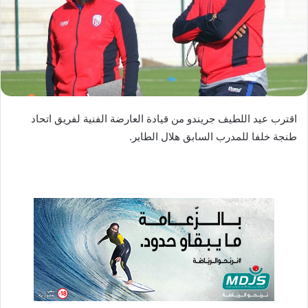
د
ا
إ
ل
ك
ت
ر
اقترب عيد اللطيف جريندو من قيادة العارضة الفنية لفريق اتحاد
و
طنجة خلفا للمدرب السابق هلال الطاير.
ن
ي
ا