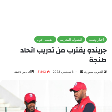
أخبار وطنية
البطولة المغربية
القسم الأول
جريندو يقترب من تدريب اتحاد
طنجة
الديربي سبورت
أ
6 سبتمبر، 2023
8٬843
أقل من دقيقة
ر
س
ل
ب
ر
ي