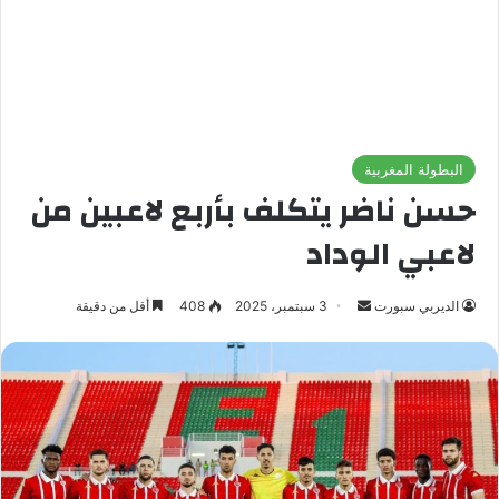
البطولة المغربية
حسن ناضر يتكلف بأربع لاعبين من
لاعبي الوداد
الديربي سبورت
أ
3 سبتمبر، 2025
408
أقل من دقيقة
ر
س
ل
ب
ر
ي
د