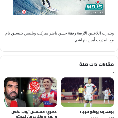
ويتدرب اللاعبين الأربعة رفقة حسن ناضر بمركب ويلنيس بتنسيق تام
مع المدرب أمين بنهاشم.
مقالات ذات صلة
بولهرود يوقع للرجاء
حصري: مسلسل أيوب لكحل
والوداد يقترب من نهايته