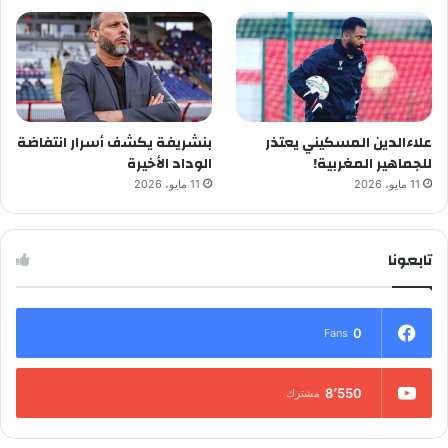
علاءالدين المسكيني يعتذر
بنشريفة يكشف أسرار انتفاضة
للجماهير المغربية!
الوداد الأخيرة
11 مايو، 2026
11 مايو، 2026
تابعونا
0
Fans
8٬550
مشترك