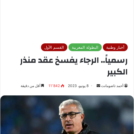
أخبار وطنية
البطولة المغربية
القسم الأول
رسمياً.. الرجاء يفسخ عقد منذر
الكبير
أحمد تاضومانت
أ
8 يونيو، 2023
11٬842
أقل من دقيقة
ر
س
ل
ب
ر
ي