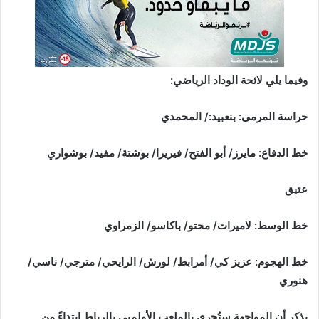
وفيما يلي لائحة الوداد الرياضي:
حراسة المرمى: بنعبيد:/ المحمدي
خط الدفاع: مايرز/ أبو الفتح/ فيريرا/ بوشتة/ مفيد/ بوشواري
عتيق
خط الوسط: لاميرات/ محتو/ باكاسو/ الزمراوي
خط الهجوم: عزيز كي/ أمرابط/ لورش/ الرايحي/ مترجي/ ناسي/
هنوري
يذكر أن المواجهة ستُجرى بالملعب الأولمبي بالرباط إبتداءً من