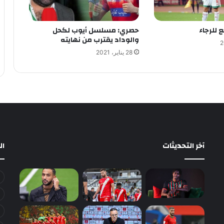
 للرجاء
حصري: مسلسل أيوب لكحل
والوداد يقترب من نهايته
28 يناير، 2021
آخر التحديثات
ا