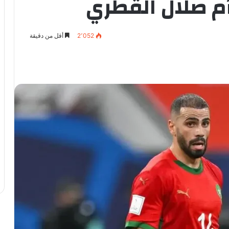
أم صلال القطري
2٬052
أقل من دقيقة