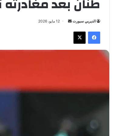
طنان بعد مغادرته 
الديربي سبورت
أ
12 مايو، 2026
ر
فيسبوك
X
س
ل
ب
ر
ي
د
ا
إ
ل
ك
ت
ر
و
ن