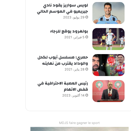
لويس سواريز يقود نادي
جيريميو في الموسم الحالي
29 يوليو، 2023
بولهرود يوقع للرجاء
5 فبراير، 2021
حصري: مسلسل أيوب لكحل
والوداد يقترب من نهايته
28 يناير، 2021
رئيس العصبة الاحترافية في
قفص الاتهام
14 أكتوبر، 2023
MDJS faire gagner le sport