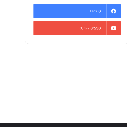
0
Fans
8٬550
مشترك