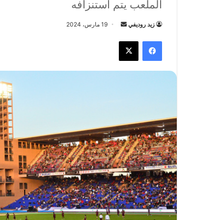
الملعب يتم استنزافه
زيد روديفي
أ
19 مارس، 2024
ر
فيسبوك
X
س
ل
ب
ر
ي
د
ا
إ
ل
ك
ت
ر
و
ن
ي