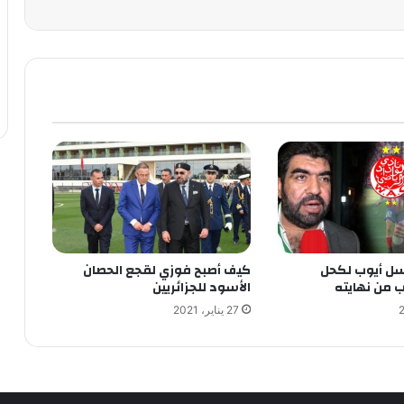
ل أيوب لكحل
كيف أصبح فوزي لقجع الحصان
ب من نهايته
الأسود للجزائريين
27 يناير، 2021