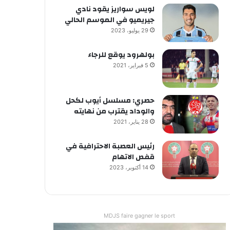
لويس سواريز يقود نادي
جيريميو في الموسم الحالي
29 يوليو، 2023
بولهرود يوقع للرجاء
5 فبراير، 2021
حصري: مسلسل أيوب لكحل
والوداد يقترب من نهايته
28 يناير، 2021
رئيس العصبة الاحترافية في
قفص الاتهام
14 أكتوبر، 2023
MDJS faire gagner le sport