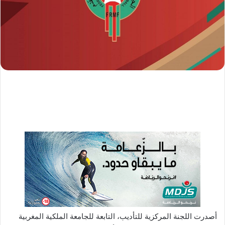
د
ا
إ
ل
ك
ت
ر
و
ن
ي
ا
أصدرت اللجنة المركزية للتأديب، التابعة للجامعة الملكية المغربية