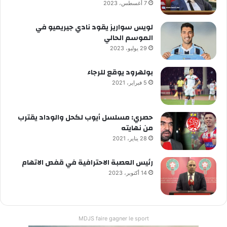
7 أغسطس، 2023
لويس سواريز يقود نادي جيريميو في
الموسم الحالي
29 يوليو، 2023
بولهرود يوقع للرجاء
5 فبراير، 2021
حصري: مسلسل أيوب لكحل والوداد يقترب
من نهايته
28 يناير، 2021
رئيس العصبة الاحترافية في قفص الاتهام
14 أكتوبر، 2023
MDJS faire gagner le sport