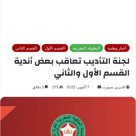
أخبار وطنية
البطولة المغربية
القسم الأول
القسم الثاني
لجنة التأديب تعاقب بعض أندية
القسم الأول والثاني
الديربي سبورت
أ
7 أكتوبر، 2022
215
2 دقائق
ر
س
ل
ب
ر
ي