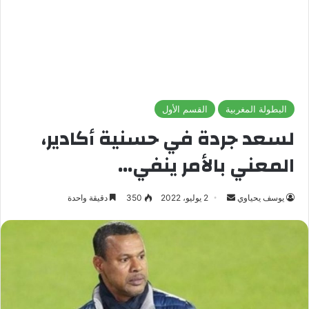
البطولة المغربية
القسم الأول
لسعد جردة في حسنية أكادير،
المعني بالأمر ينفي…
يوسف يحياوي
أ
2 يوليو، 2022
350
دقيقة واحدة
ر
س
ل
ب
ر
ي