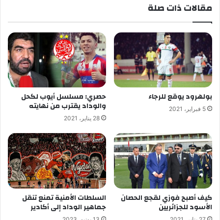
مقالات ذات صلة
بولهرود يوقع للرجاء
حصري: مسلسل أيوب لكحل
والوداد يقترب من نهايته
5 فبراير، 2021
28 يناير، 2021
كيف أصبح فوزي لقجع الحصان
السلطات الأمنية تمنع تنقل
الأسود للجزائريين
جماهير الوداد إلى أكادير
27 يناير، 2021
13 يونيو، 2023