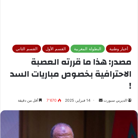
أخبار وطنية
البطولة المغربية
القسم الأول
القسم الثاني
مصدر: هذا ما قررته العصبة
الاحترافية بخصوص مباريات السد
!
الديربي سبورت
أ
14 فبراير، 2025
7٬670
أقل من دقيقة
ر
س
ل
ب
ر