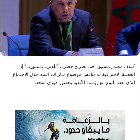
ي
د
ا
إ
ل
ك
ت
ر
كشف مصدر مسؤول في تصريح حصري “للديربي سبورت” إن
و
العصبة الاحترافية لم تناقش موضوع مباريات السد خلال الاجتماع
ن
الذي عقد اليوم مع رؤساء الأندية بحضور فوزي لقجع.
ي
ا