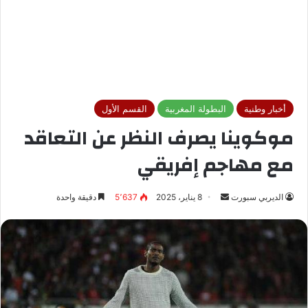
أخبار وطنية
البطولة المغربية
القسم الأول
موكوينا يصرف النظر عن التعاقد
مع مهاجم إفريقي
الديربي سبورت
أ
8 يناير، 2025
5٬637
دقيقة واحدة
ر
س
ل
ب
ر
ي