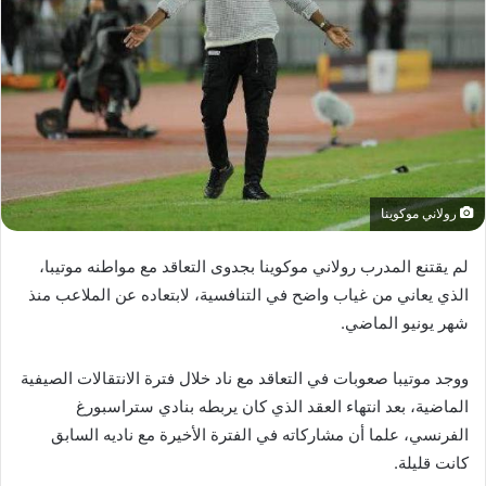
د
ا
إ
ل
ك
ت
ر
و
رولاني موكوينا
ن
ي
لم يقتنع المدرب رولاني موكوينا بجدوى التعاقد مع مواطنه موتيبا،
ا
الذي يعاني من غياب واضح في التنافسية، لابتعاده عن الملاعب منذ
شهر يونيو الماضي.
ووجد موتيبا صعوبات في التعاقد مع ناد خلال فترة الانتقالات الصيفية
الماضية، بعد انتهاء العقد الذي كان يربطه بنادي ستراسبورغ
الفرنسي، علما أن مشاركاته في الفترة الأخيرة مع ناديه السابق
كانت قليلة.