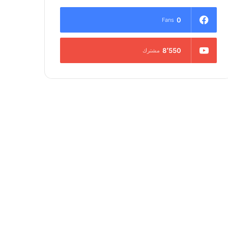
0
Fans
8٬550
مشترك