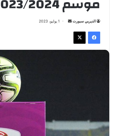
موسم 2023/2024
الديربي سبورت
أ
1 يوليو، 2023
ر
فيسبوك
X
س
ل
ب
ر
ي
د
ا
إ
ل
ك
ت
ر
و
ن