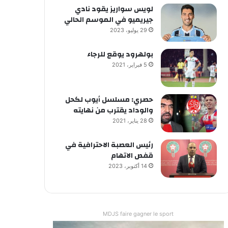
لويس سواريز يقود نادي
جيريميو في الموسم الحالي
29 يوليو، 2023
بولهرود يوقع للرجاء
5 فبراير، 2021
حصري: مسلسل أيوب لكحل
والوداد يقترب من نهايته
28 يناير، 2021
رئيس العصبة الاحترافية في
قفص الاتهام
14 أكتوبر، 2023
MDJS faire gagner le sport