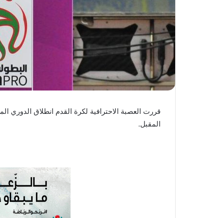
ي
ا
المقبل.