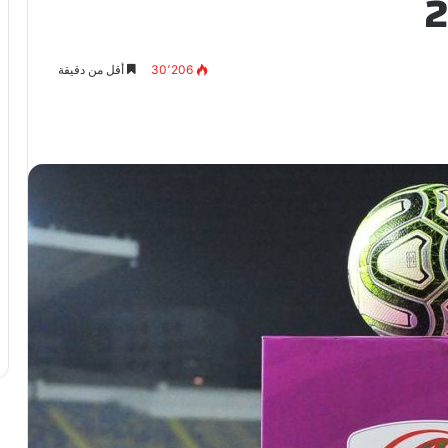
30٬206
أقل من دقيقة