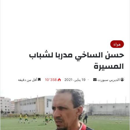
هواة
حسن الساخي مدربا لشباب
المسيرة
الديربي سبورت
أ
19 يناير، 2021
10٬358
أقل من دقيقة
ر
س
ل
ب
ر
ي
د