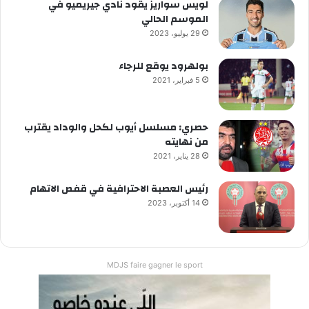
لويس سواريز يقود نادي جيريميو في
الموسم الحالي
29 يوليو، 2023
بولهرود يوقع للرجاء
5 فبراير، 2021
حصري: مسلسل أيوب لكحل والوداد يقترب
من نهايته
28 يناير، 2021
رئيس العصبة الاحترافية في قفص الاتهام
14 أكتوبر، 2023
MDJS faire gagner le sport