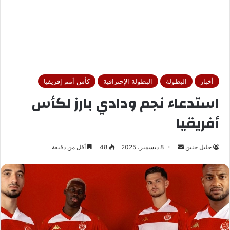
أخبار
البطولة
البطولة الإحترافية
كأس أمم إفريقيا
استدعاء نجم ودادي بارز لكأس
أفريقيا
جليل حنين
أ
8 ديسمبر، 2025
48
أقل من دقيقة
ر
س
ل
ب
ر
ي