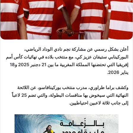
د
ا
إ
ل
ك
ت
ر
أعلن بشكل رسمي عن مشاركة نجم نادي الوداد الرياضي،
و
البوركينابي ستيفان عزيز كي، مع منتخب بلاده في نهائيات كأس أمم
ن
إفريقيا التي تحتضنها المملكة المغربية ما بين 21 دجنبر 2025 و18
ي
يناير 2026.
ا
وكشف براما طراوري، مدرب منتخب بوركينافاسو، عن اللائحة
النهائية التي سيخوض بها منافسات البطولة، والتي تضم 25 لاعباً
إلى جانب ثلاثة لاعبين احتياطيين.