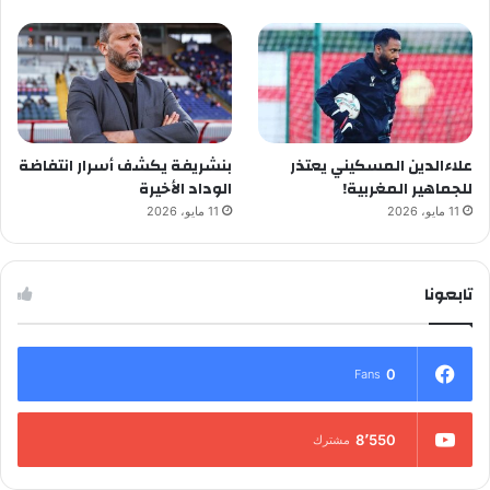
علاءالدين المسكيني يعتذر
بنشريفة يكشف أسرار انتفاضة
للجماهير المغربية!
الوداد الأخيرة
11 مايو، 2026
11 مايو، 2026
تابعونا
0
Fans
8٬550
مشترك