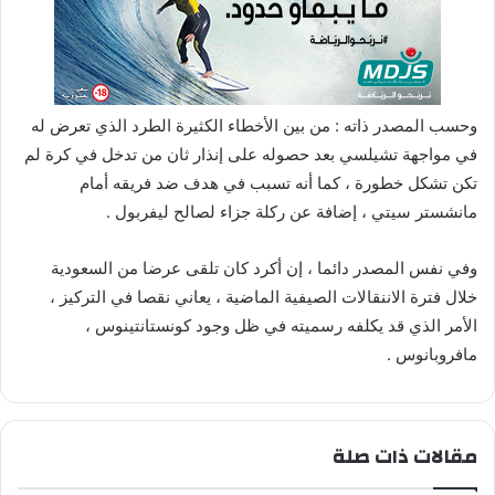
وحسب المصدر ذاته : من بين الأخطاء الكثيرة الطرد الذي تعرض له
في مواجهة تشيلسي بعد حصوله على إنذار ثان من تدخل في كرة لم
تكن تشكل خطورة ، كما أنه تسبب في هدف ضد فريقه أمام
مانشستر سيتي ، إضافة عن ركلة جزاء لصالح ليفربول .
وفي نفس المصدر دائما ، إن أكرد كان تلقى عرضا من السعودية
خلال فترة الاننقالات الصيفية الماضية ، يعاني نقصا في التركيز ،
الأمر الذي قد يكلفه رسميته في ظل وجود كونستانتينوس ،
مافروبانوس .
مقالات ذات صلة