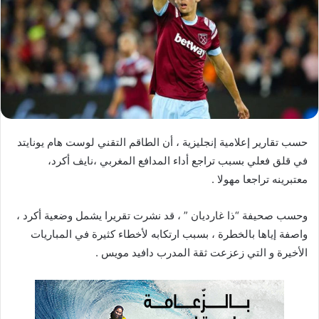
ي
د
ا
إ
ل
ك
ت
ر
حسب تقارير إعلامية إنجليزية ، أن الطاقم التقني لوست هام يونايتد
و
في قلق فعلي بسبب تراجع أداء المدافع المغربي ،نايف أكرد،
ن
معتبرينه تراجعا مهولا .
ي
ا
وحسب صحيفة “ذا غارديان ” ، قد نشرت تقريرا يشمل وضعية أكرد ،
واصفة إياها بالخطرة ، بسبب ارتكابه لأخطاء كثيرة في المباريات
الأخيرة و التي زعزعت ثقة المدرب دافيد مويس .