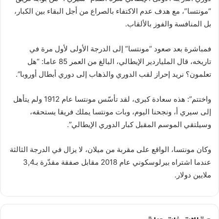
“مونتسا”، مع هدف عدم الاكتفاء بالصراع من أجل البقاء بين الكبار،
بل المنافسة والفوز بالألقاب.
فمباشرة بعد صعود “مونتسا” إلى الدرجة الأولى لأول مرة في
تاريخه، قال الملياردير الإيطالي، البالغ من العمر 85 عاما: “هل
تعلمون؟ نريد إحراز لقب الدوري والذهاب إلى دوري أبطال أوروبا”.
واختتم”: هذه سعادة كبرى، لقد تأسّس مونتسا عام 1912 ولم يتأهل
إلى سيري أ، ونجحنا اليوم، وبات مونتسا يملك فريقا يستحقه،
وسيلتقي الموسم المقبل كبار الدوري الإيطالي”.
وكان مونتسا، الواقع على مقربة من ميلان، لا يزال في الدرجة الثالثة
عندما اشتراه بيرلوسكوني عام 2018 مقابل صفقة مقدّرة بـ3,4
ملايين دولار.