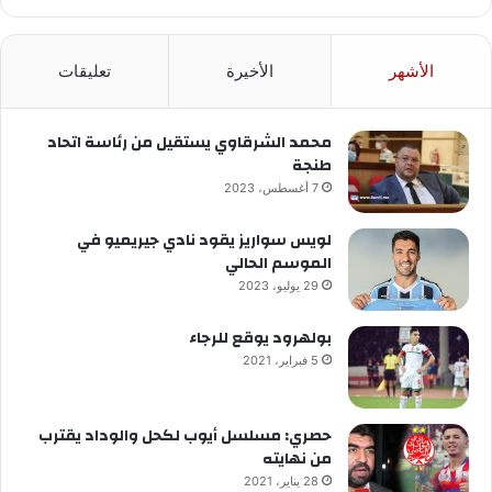
الأشهر
الأخيرة
تعليقات
محمد الشرقاوي يستقيل من رئاسة اتحاد
طنجة
7 أغسطس، 2023
لويس سواريز يقود نادي جيريميو في
الموسم الحالي
29 يوليو، 2023
بولهرود يوقع للرجاء
5 فبراير، 2021
حصري: مسلسل أيوب لكحل والوداد يقترب
من نهايته
28 يناير، 2021