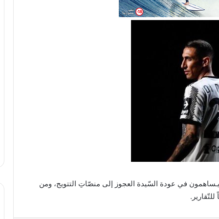
ساهمون في عودة السّيدة العجوز إلى منصّاتِ التتويج، ومن
للتّقارير.