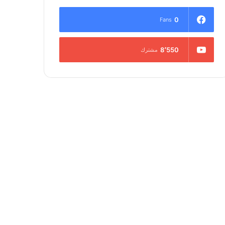
0
Fans
8٬550
مشترك