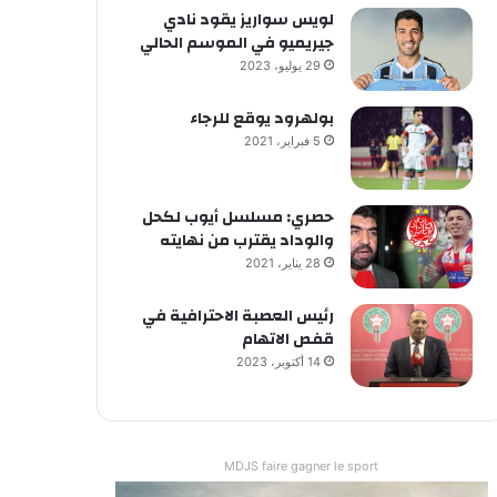
لويس سواريز يقود نادي
جيريميو في الموسم الحالي
29 يوليو، 2023
بولهرود يوقع للرجاء
5 فبراير، 2021
حصري: مسلسل أيوب لكحل
والوداد يقترب من نهايته
28 يناير، 2021
رئيس العصبة الاحترافية في
قفص الاتهام
14 أكتوبر، 2023
MDJS faire gagner le sport