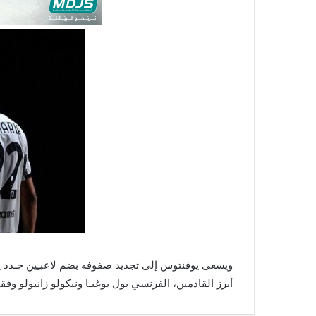
ويسعى يوفنتوس إلى تجديد صفوفه بضم لاعبـِين جـدد يـ
أبرز القادمين، الفرنسي بول بوغبـا ونيكولو زانيولو وفقاً 