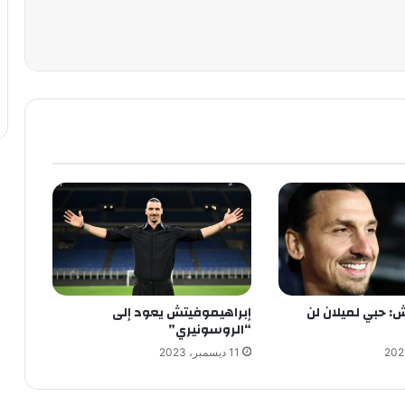
: حبي لميلان لن
إبراهيموفيتش يعود إلى
“الروسونيري”
11 ديسمبر، 2023