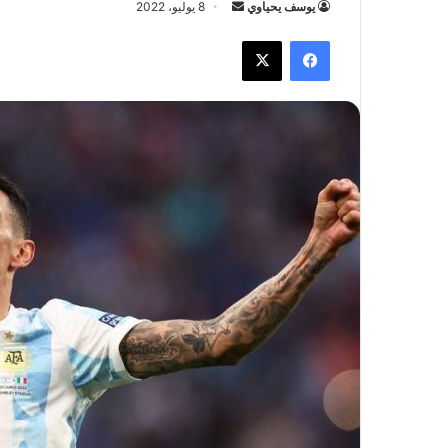
يوسف يحياوي
أ
8 يوليو، 2022
ر
فيسبوك
X
س
ل
ب
ر
ي
د
ا
إ
ل
ك
ت
ر
و
ن
ي
ا