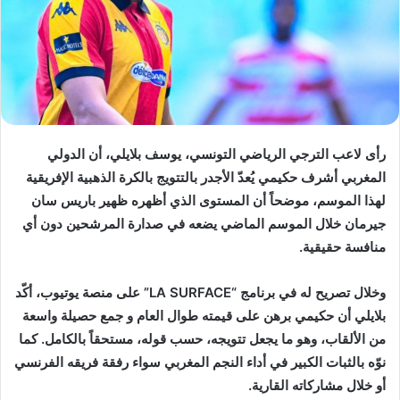
د
ا
إ
ل
ك
ت
ر
رأى لاعب الترجي الرياضي التونسي، يوسف بلايلي، أن الدولي
و
المغربي أشرف حكيمي يُعدّ الأجدر بالتتويج بالكرة الذهبية الإفريقية
ن
لهذا الموسم، موضحاً أن المستوى الذي أظهره ظهير باريس سان
ي
ا
جيرمان خلال الموسم الماضي يضعه في صدارة المرشحين دون أي
منافسة حقيقية.
وخلال تصريح له في برنامج “LA SURFACE” على منصة يوتيوب، أكّد
بلايلي أن حكيمي برهن على قيمته طوال العام و جمع حصيلة واسعة
من الألقاب، وهو ما يجعل تتويجه، حسب قوله، مستحقاً بالكامل. كما
نوّه بالثبات الكبير في أداء النجم المغربي سواء رفقة فريقه الفرنسي
أو خلال مشاركاته القارية.