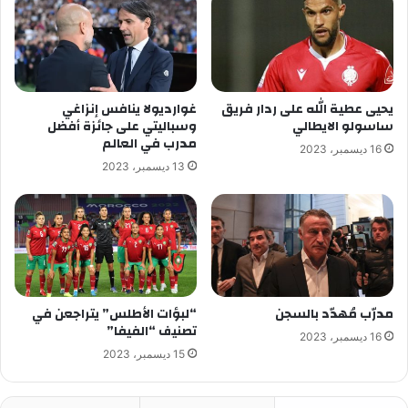
يحيى عطية الله على ردار فريق
غوارديولا ينافس إنزاغي
ساسولو الايطالي
وسباليتي على جائزة أفضل
مدرب في العالم
16 ديسمبر، 2023
13 ديسمبر، 2023
مدرّب مُهدّد بالسجن
“لبؤات الأطلس” يتراجعن في
تصنيف “الفيفا”
16 ديسمبر، 2023
15 ديسمبر، 2023