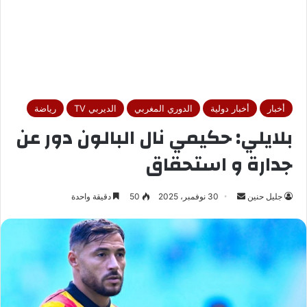
أخبار
أخبار دولية
الدوري المغربي
الديربي TV
رياضة
بلايلي: حكيمي نال البالون دور عن
جدارة و استحقاق
جليل حنين
أ
30 نوفمبر، 2025
50
دقيقة واحدة
ر
س
ل
ب
ر
ي