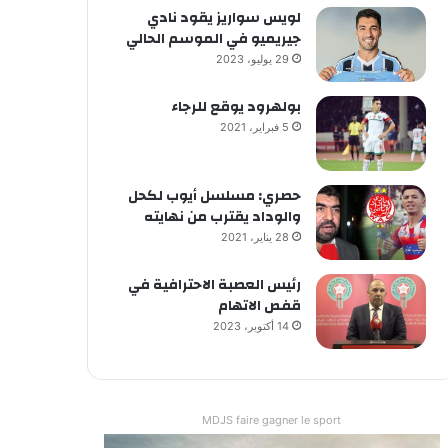
لويس سواريز يقود نادي
جيريميو في الموسم الحالي
29 يوليو، 2023
بولهرود يوقع للرجاء
5 فبراير، 2021
حصري: مسلسل أيوب لكحل
والوداد يقترب من نهايته
28 يناير، 2021
رئيس العصبة الاحترافية في
قفص الاتهام
14 أكتوبر، 2023
MDJS faire gagner le sport