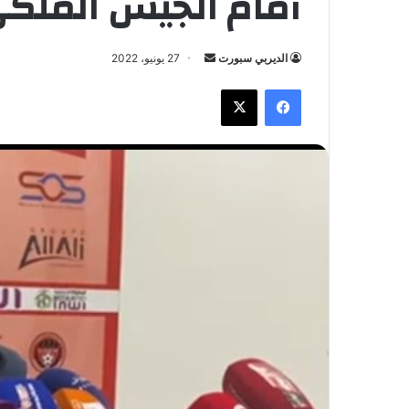
أمام الجيش الملك
الديربي سبورت
أ
27 يونيو، 2022
ر
فيسبوك
X
س
ل
ب
ر
ي
د
ا
إ
ل
ك
ت
ر
و
ن
ي