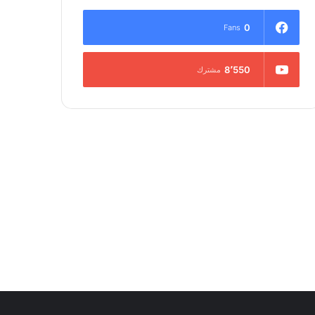
0
Fans
8٬550
مشترك