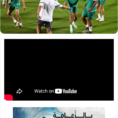
ا
إ
ل
ك
ت
ر
و
ن
ي
ا