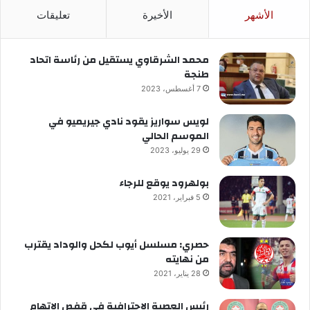
الأشهر
الأخيرة
تعليقات
محمد الشرقاوي يستقيل من رئاسة اتحاد
طنجة
7 أغسطس، 2023
لويس سواريز يقود نادي جيريميو في
الموسم الحالي
29 يوليو، 2023
بولهرود يوقع للرجاء
5 فبراير، 2021
حصري: مسلسل أيوب لكحل والوداد يقترب
من نهايته
28 يناير، 2021
رئيس العصبة الاحترافية في قفص الاتهام