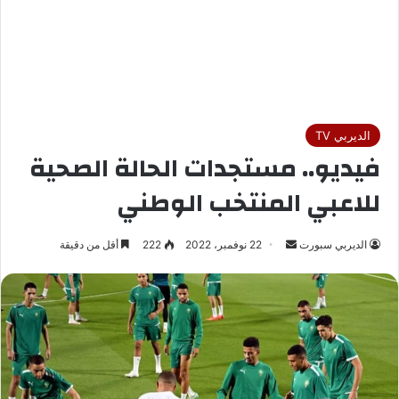
الديربي TV
فيديو.. مستجدات الحالة الصحية
للاعبي المنتخب الوطني
الديربي سبورت
أ
22 نوفمبر، 2022
222
أقل من دقيقة
ر
س
ل
ب
ر
ي
د