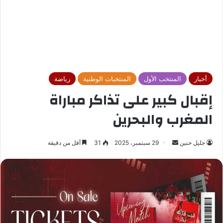
أخبار
المنتخب الأول
المنتخبات الوطنية
رياضة
إقبال كبير على تذاكر مباراة
المغرب والبحرين
جليل حنين
أ
29 سبتمبر، 2025
31
أقل من دقيقة
ر
س
ل
ب
ر
ي