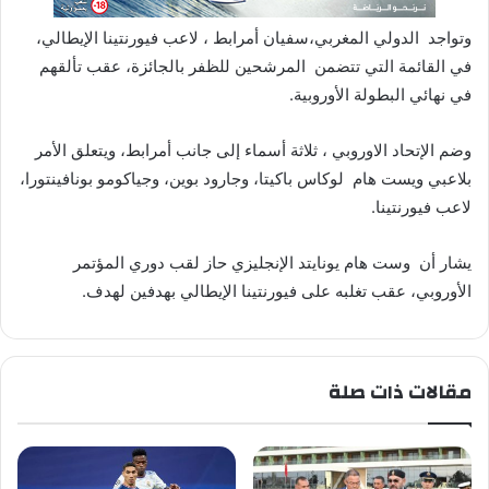
وتواجد الدولي المغربي،سفيان أمرابط ، لاعب فيورنتينا الإيطالي،
في القائمة التي تتضمن المرشحين للظفر بالجائزة، عقب تألقهم
في نهائي البطولة الأوروبية.
وضم الإتحاد الاوروبي ، ثلاثة أسماء إلى جانب أمرابط، ويتعلق الأمر
بلاعبي ويست هام لوكاس باكيتا، وجارود بوين، وجياكومو بونافينتورا،
لاعب فيورنتينا.
يشار أن وست هام يونايتد الإنجليزي حاز لقب دوري المؤتمر
الأوروبي، عقب تغلبه على فيورنتينا الإيطالي بهدفين لهدف.
مقالات ذات صلة