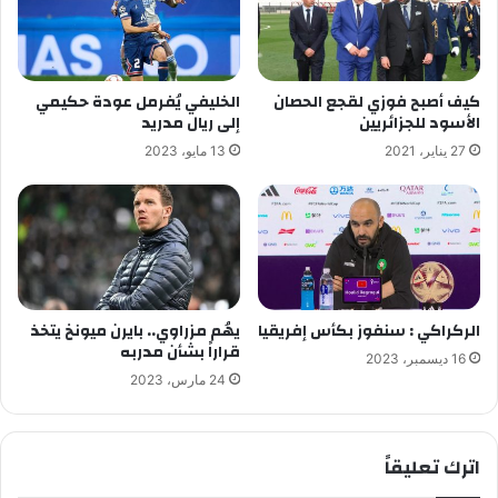
كيف أصبح فوزي لقجع الحصان
الخليفي يُفرمل عودة حكيمي
الأسود للجزائريين
إلى ريال مدريد
27 يناير، 2021
13 مايو، 2023
الركراكي : سنفوز بكأس إفريقيا
يهُم مزراوي.. بايرن ميونخ يتخذ
قراراً بشأن مدربه
16 ديسمبر، 2023
24 مارس، 2023
اترك تعليقاً