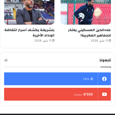
علاءالدين المسكيني يعتذر
بنشريفة يكشف أسرار انتفاضة
للجماهير المغربية!
الوداد الأخيرة
11 مايو، 2026
11 مايو، 2026
تابعونا
0
Fans
8٬550
مشترك