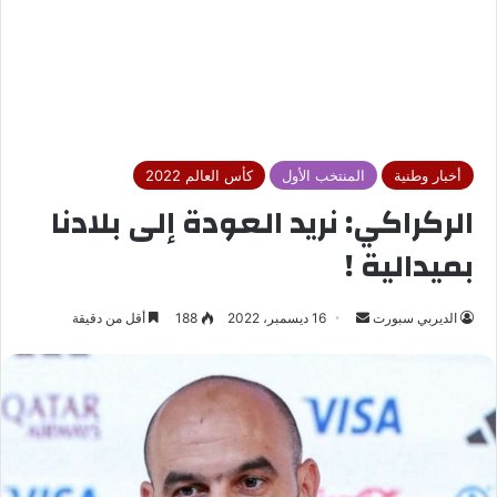
أخبار وطنية
المنتخب الأول
كأس العالم 2022
الركراكي: نريد العودة إلى بلادنا
بميدالية !
الديربي سبورت
أ
16 ديسمبر، 2022
188
أقل من دقيقة
ر
س
ل
ب
ر
ي