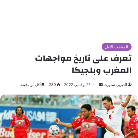
المنتخب الأول
تعرف على تاريخ مواجهات
المغرب وبلجيكا
الديربي سبورت
أ
27 نوفمبر، 2022
239
أقل من دقيقة
ر
س
ل
ب
ر
ي
د