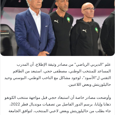
ب
ر
ي
د
ا
إ
ل
ك
ت
ر
علم “الديربي الرياضي” من مصادر وثيقة الإطلاع، أن المدرب
و
المساعد للمنتخب الوطني، مصطفى حجي، استبعد من الطاقم
ن
التقني ل”الأسود”، لوجود مشاكل مع الناخب الوطني، البوسني وحيد
ي
ا
حاليلوزيتش وبعض اللاعبين.
وأوضحت مصادر خاصة أن استبعاد حجي قبل مواجهة منتخب الكونغو
ذهابا وإيابا، برسم الدور الفاصل من تصفيات مونديال قطر 2022،
جاء بطلب من حاليلوزيتش وبعض لاعبي المنتخب، لتوافق الجامعة