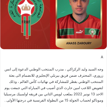
ب
ر
ي
د
ا
إ
ل
ك
ت
ر
A
و
ن
وجه السيد وليد الركراكي ، مدرب المنتخب الوطني الدعوة إلى انس
ي
ا
زروري، المحترف ضمن فريق بيرنلي الإنجليزي للانضمام الى بعثة
المنتخب الوطني بقطر للمشاركة في نهائيات كأس العالم ، وذلك
لتعويض اللاعب امين حارث الذي أصيب في المباراة التي جمعت يوم
الاحد 13 نونبر 2022 بملعب لويس الثاني بين فريقه اولمبيك مرسيليا
وموناكو لحساب الجولة 15 من البطولة الفرنسية في درجتها الأولى .