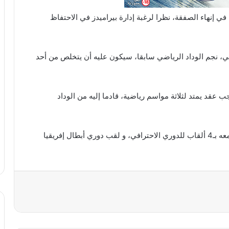
في
إنهاء
الصفقة،
نظرا
لرغبة
إدارة
بيراميدز
في
الاحتفاظ
ي،
نجم
الوداد
الرياضي
سابقا،
سيكون
عليه
أن
يتخلص
من
أحد
جب
عقد
يمتد
لثلاثة
مواسم
رياضية،
قادما
إليه
من
الوداد
عه
بـ
4
ألقاب
للدوري
الاحترافي،
و
لقب
دوري
أبطال
إفريقيا