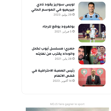
لويس سواريز يقود نادي
جيريميو في الموسم الحالي
29 يوليو، 2023
بولهرود يوقع للرجاء
5 فبراير، 2021
حصري: مسلسل أيوب لكحل
والوداد يقترب من نهايته
28 يناير، 2021
رئيس العصبة الاحترافية في
قفص الاتهام
14 أكتوبر، 2023
MDJS faire gagner le sport