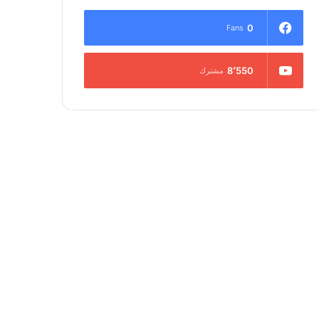
0
Fans
8٬550
مشترك