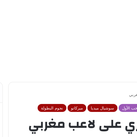
غربي
خب الأول
سوشيال ميديا
ميركاتو
نجوم البطولة
ري على لاعب مغربي