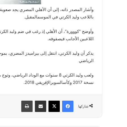
وأشار
المصدر
ذاته،
إلى
أن
الأهلي
المصري
يجد
صعوبة
باللاعب
وليد
الكرتي
في
الموسم
المقبل
.
وأوضح
“
كووورة
“
،
أن
الأهلي
إذ
رغب
في
ضم
وليد
الكرت
اللاعبين
الأجانب
في
صفوفه
.
يذكر
أن
وليد
الكرتي،
انتقل
إلى
بيراميدز
المصري،
بمو
الرياضي
ولعب
وليد
الكرتي
8
سنوات
مع
الوداد
الرياضي،
وتوج
م
نسخة
2017
وكأسالسوبر
الإفريقي
2018.
فيسبوك
X
مشاركة عبر البريد
طباعة
شاركها