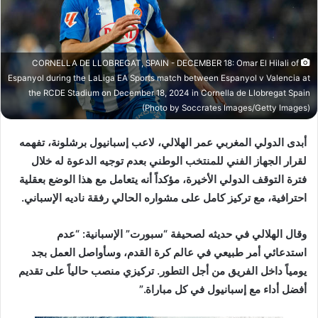
د
ا
إ
ل
CORNELLA DE LLOBREGAT, SPAIN - DECEMBER 18: Omar El Hilali of
ك
Espanyol during the LaLiga EA Sports match between Espanyol v Valencia at
ت
the RCDE Stadium on December 18, 2024 in Cornella de Llobregat Spain
ر
(Photo by Soccrates Images/Getty Images)
و
ن
أبدى الدولي المغربي
عمر الهلالي
، لاعب
إسبانيول برشلونة
، تفهمه
ي
لقرار الجهاز الفني للمنتخب الوطني بعدم توجيه الدعوة له خلال
ا
فترة التوقف الدولي الأخيرة، مؤكداً أنه يتعامل مع هذا الوضع بعقلية
احترافية، مع تركيز كامل على مشواره الحالي رفقة ناديه الإسباني.
وقال الهلالي في حديثه لصحيفة
“سبورت”
الإسبانية: “عدم
استدعائي أمر طبيعي في عالم كرة القدم، وسأواصل العمل بجد
يومياً داخل الفريق من أجل التطور. تركيزي منصب حالياً على تقديم
أفضل أداء مع إسبانيول في كل مباراة.”