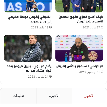
كيف أصبح فوزي لقجع الحصان
الخليفي يُفرمل عودة حكيمي
الأسود للجزائريين
إلى ريال مدريد
27 يناير، 2021
13 مايو، 2023
الركراكي : سنفوز بكأس إفريقيا
يهُم مزراوي.. بايرن ميونخ يتخذ
قراراً بشأن مدربه
16 ديسمبر، 2023
24 مارس، 2023
الأشهر
الأخيرة
تعليقات