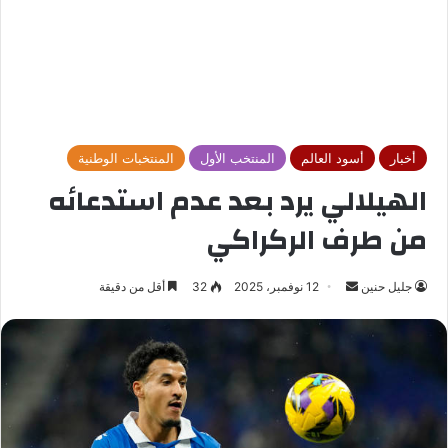
أخبار
أسود العالم
المنتخب الأول
المنتخبات الوطنية
الهيلالي يرد بعد عدم استدعائه
من طرف الركراكي
جليل حنين
أ
12 نوفمبر، 2025
32
أقل من دقيقة
ر
س
ل
ب
ر
ي