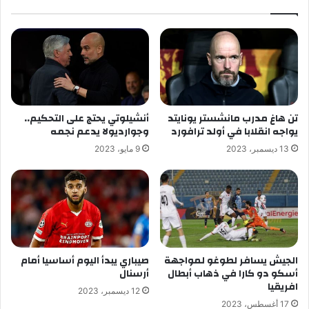
تن هاغ مدرب مانشستر يونايتد
أنشيلوتي يحتج على التحكيم..
يواجه انقلابا في أولد ترافورد
وجوارديولا يدعم نجمه
13 ديسمبر، 2023
9 مايو، 2023
الجيش يسافر لطوغو لمواجهة
صيباري يبدأ اليوم أساسيا أمام
أسكو دو كارا في ذهاب أبطال
أرسنال
افريقيا
12 ديسمبر، 2023
17 أغسطس، 2023