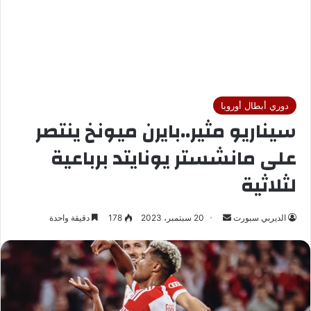
دوري أبطال أوروبا
سيناريو مثير..بايرن ميونخ ينتصر
على مانشستر يونايتد برباعية
لثلاثية
الديربي سبورت
أ
20 سبتمبر، 2023
178
دقيقة واحدة
ر
س
ل
ب
ر