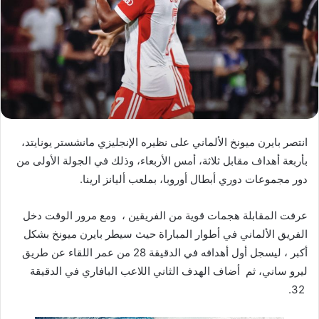
ي
د
ا
إ
ل
ك
ت
ر
انتصر بايرن ميونخ الألماني على نظيره الإنجليزي مانشستر يونايتد،
و
بأربعة أهداف مقابل ثلاثة، أمس الأربعاء، وذلك في الجولة الأولى من
ن
دور مجموعات دوري أبطال أوروبا، بملعب أليانز ارينا.
ي
ا
عرفت المقابلة هجمات قوية من الفريقين ، ومع مرور الوقت دخل
الفريق الألماني في أطوار المباراة حيث سيطر بايرن ميونخ بشكل
أكبر ، ليسجل أول أهدافه في الدقيقة 28 من عمر اللقاء عن طريق
ليرو ساني، ثم أضاف الهدف الثاني اللاعب البافاري في الدقيقة
32.