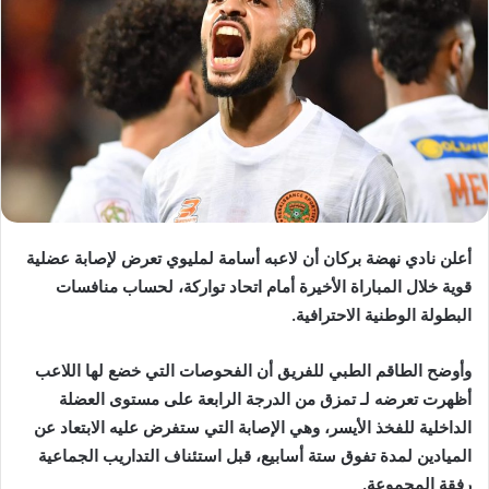
ر
ي
د
ا
إ
ل
ك
ت
ر
أعلن نادي
نهضة بركان
أن لاعبه
أسامة لمليوي
تعرض لإصابة عضلية
و
قوية خلال المباراة الأخيرة أمام
اتحاد تواركة
، لحساب منافسات
ن
البطولة الوطنية الاحترافية.
ي
ا
وأوضح الطاقم الطبي للفريق أن الفحوصات التي خضع لها اللاعب
أظهرت تعرضه لـ
تمزق من الدرجة الرابعة على مستوى العضلة
الداخلية للفخذ الأيسر
، وهي الإصابة التي ستفرض عليه الابتعاد عن
الميادين
لمدة تفوق ستة أسابيع
، قبل استئناف التداريب الجماعية
رفقة المجموعة.