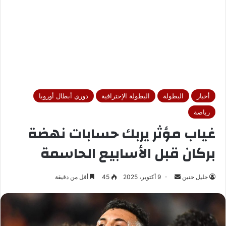
أخبار
البطولة
البطولة الإحترافية
دوري أبطال أوروبا
رياضة
غياب مؤثر يربك حسابات نهضة
بركان قبل الأسابيع الحاسمة
جليل حنين
أ
9 أكتوبر، 2025
45
أقل من دقيقة
ر
س
ل
ب