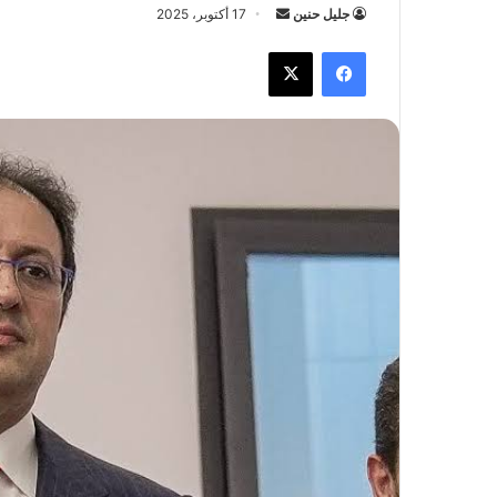
جليل حنين
أ
17 أكتوبر، 2025
ر
فيسبوك
X
س
ل
ب
ر
ي
د
ا
إ
ل
ك
ت
ر
و
ن
ي
ا