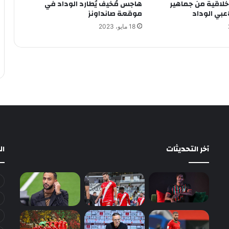
خلاقية من جماهير
هاجس مُخيف يُطارد الوداد في
اعبي الوداد
موقعة صانداونز
18 مايو، 2023
آخر التحديثات
ا