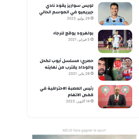
لويس سواريز يقود نادي
جيريميو في الموسم الحالي
29 يوليو، 2023
بولهرود يوقع للرجاء
5 فبراير، 2021
حصري: مسلسل أيوب لكحل
والوداد يقترب من نهايته
28 يناير، 2021
رئيس العصبة الاحترافية في
قفص الاتهام
14 أكتوبر، 2023
MDJS faire gagner le sport