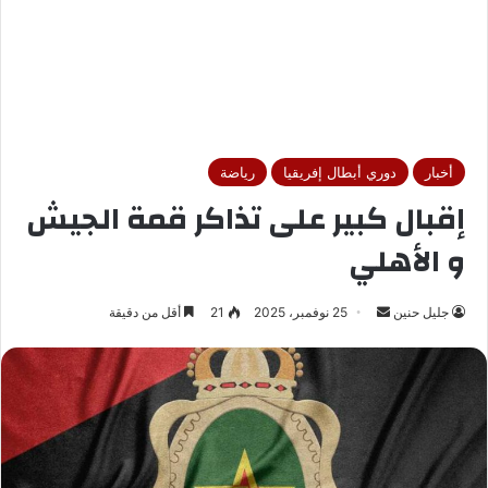
أخبار
دوري أبطال إفريقيا
رياضة
إقبال كبير على تذاكر قمة الجيش
و الأهلي
جليل حنين
أ
25 نوفمبر، 2025
21
أقل من دقيقة
ر
س
ل
ب
ر
ي