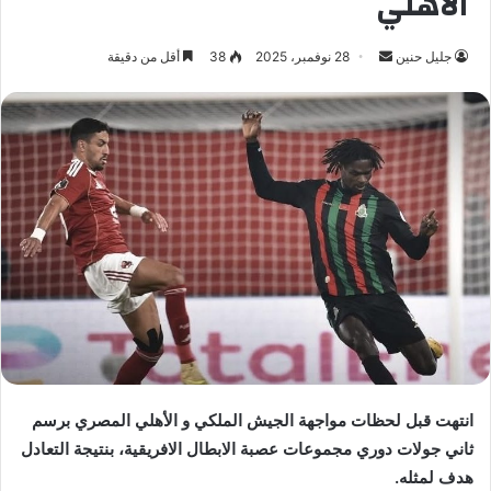
الأهلي
جليل حنين
أ
28 نوفمبر، 2025
38
أقل من دقيقة
ر
س
ل
ب
ر
ي
د
ا
إ
ل
ك
ت
ر
انتهت قبل لحظات مواجهة الجيش الملكي و الأهلي المصري برسم
و
ثاني جولات دوري مجموعات عصبة الابطال الافريقية، بنتيجة التعادل
ن
هدف لمثله.
ي