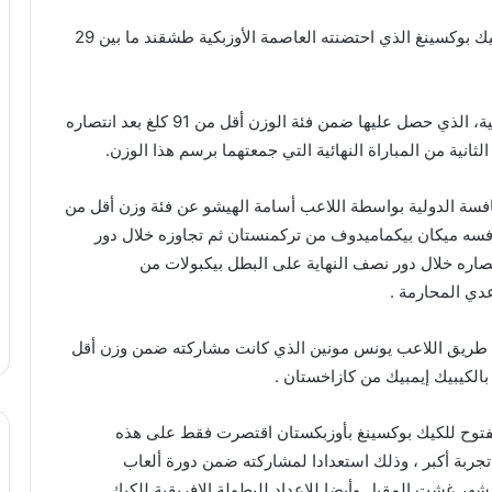
أنهى المغرب مشاركته في الدوري الدولي المفتوح للكيك بوكسينغ الذي احتضنته العاصمة الأوزبكية طشقند ما بين 29
حيث نجح اللاعب إبراهيم بوديك في تحقيق ميدالية ذهبية، الذي حصل عليها ضمن فئة الوزن أقل من 91 كلغ بعد انتصاره
انية من المباراة النهائية التي جمعتهما برسم هذا الوزن.
افسة الدولية بواسطة اللاعب أسامة الهيشو عن فئة وزن أقل من
ى منافسه ميكان بيكماميدوف من تركمنستان ثم تجاوزه خلال دور
اره خلال دور نصف النهاية على البطل بيكبولات من
عدي المحارمة .
عن طريق اللاعب يونس مونين الذي كانت مشاركته ضمن وزن أقل
مفتوح للكيك بوكسينغ بأوزبكستان اقتصرت فقط على هذه
تجربة أكبر ، وذلك استعدادا لمشاركته ضمن دورة ألعاب
 شهر غشت المقبل وأيضا للإعداد للبطولة الإفريقية للكيك