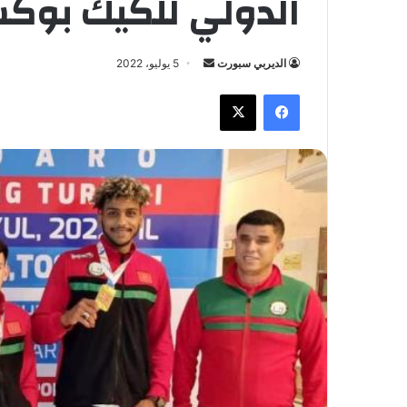
الدولي للكيك بوكس
الديربي سبورت
أ
5 يوليو، 2022
ر
فيسبوك
X
س
ل
ب
ر
ي
د
ا
إ
ل
ك
ت
ر
و
ن