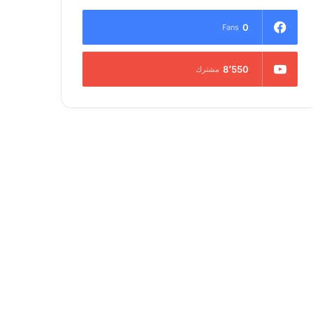
0
Fans
8٬550
مشترك