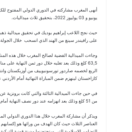
يونيو و 03 يوليوز 2022، بتحقيق ثلاث ميداليات.
على رافيندر سينغ من الهند الذي انسحب خلال الجولة الث
وجاءت الميدالية الفضية لصالح المغرب خلال هذه المن
63,5 كلغ وذلك بعد تغلبه خلال دور ثمن النهاية عل
الربع لخصمه صاردور تورسونبوييف من أوزبكستان وانتص
كازاخستان لينهزم ضمن المباراة النهائية أمام الأردني 
في حين جاءت الميدالية الثالثة والتي كانت برونزية 
من 51 كلغ وذلك بعد انهزامه عند دور نصف النهاية أمام بالكيبيك إيمبيك من كازاخستان .
ويذكر أن مشاركة المغرب خلال هذا الدوري الدولي ال
العناصر الثلاث حيث كان الهدف من ورائها هو إكسابهم 
التضامن الإسلامية التي ستحتضنها مدينة قونية التركية