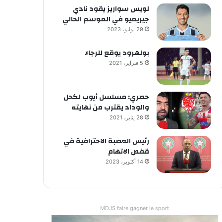
لويس سواريز يقود نادي
جيريميو في الموسم الحالي
29 يوليو، 2023
بولهرود يوقع للرجاء
5 فبراير، 2021
حصري: مسلسل أيوب لكحل
والوداد يقترب من نهايته
28 يناير، 2021
رئيس العصبة الاحترافية في
قفص الاتهام
14 أكتوبر، 2023
MDJS faire gagner le sport