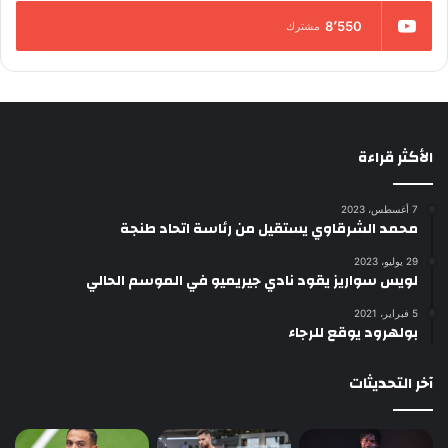
8٬550
مشترك
الأكثر قراءة
7 أغسطس، 2023
محمد الشرقاوي يستقيل من رئاسة اتحاد طنجة
29 يوليو، 2023
لويس سواريز يقود نادي جيريميو في الموسم الحالي
5 فبراير، 2021
بولهرود يوقع للرجاء
آخر التحديثات