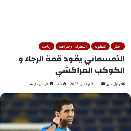
أخبار
البطولة
البطولة الإحترافية
رياضة
التمسماني يقود قمة الرجاء و
الكوكب المراكشي
جليل حنين
أ
3 نوفمبر، 2025
43
أقل من دقيقة
ر
س
ل
ب
ر
ي