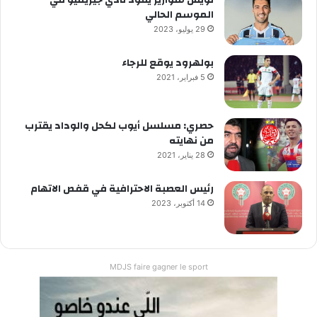
لويس سواريز يقود نادي جيريميو في
الموسم الحالي
29 يوليو، 2023
بولهرود يوقع للرجاء
5 فبراير، 2021
حصري: مسلسل أيوب لكحل والوداد يقترب
من نهايته
28 يناير، 2021
رئيس العصبة الاحترافية في قفص الاتهام
14 أكتوبر، 2023
MDJS faire gagner le sport