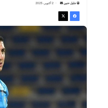
جليل حنين
أ
2 أكتوبر، 2025
ر
فيسبوك
X
س
ل
ب
ر
ي
د
ا
إ
ل
ك
ت
ر
و
ن
ي
ا