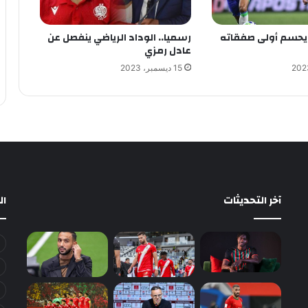
ء يحسم أولى صفقاته
رسميا.. الوداد الرياضي ينفصل عن
عادل رمزي
15 ديسمبر، 2023
آخر التحديثات
ا