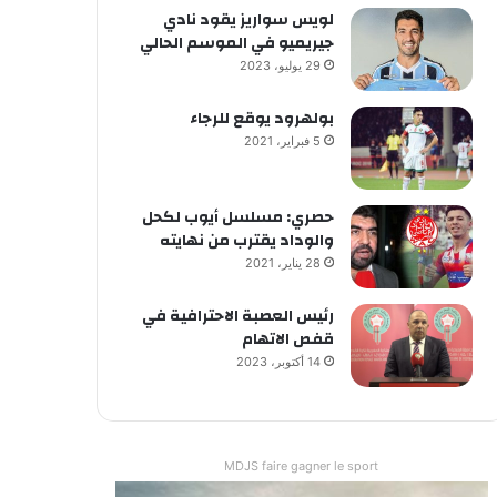
لويس سواريز يقود نادي
جيريميو في الموسم الحالي
29 يوليو، 2023
بولهرود يوقع للرجاء
5 فبراير، 2021
حصري: مسلسل أيوب لكحل
والوداد يقترب من نهايته
28 يناير، 2021
رئيس العصبة الاحترافية في
قفص الاتهام
14 أكتوبر، 2023
MDJS faire gagner le sport