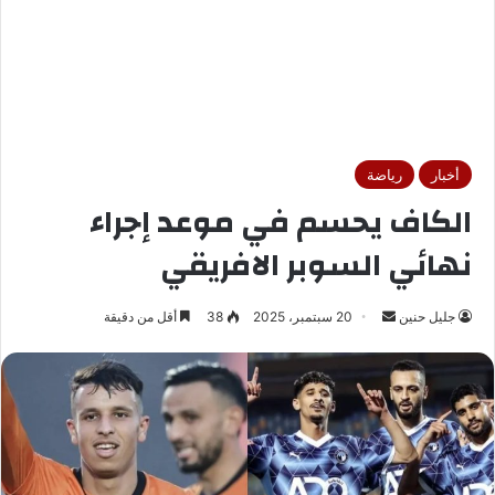
أخبار
رياضة
الكاف يحسم في موعد إجراء
نهائي السوبر الافريقي
جليل حنين
أ
20 سبتمبر، 2025
38
أقل من دقيقة
ر
س
ل
ب
ر
ي