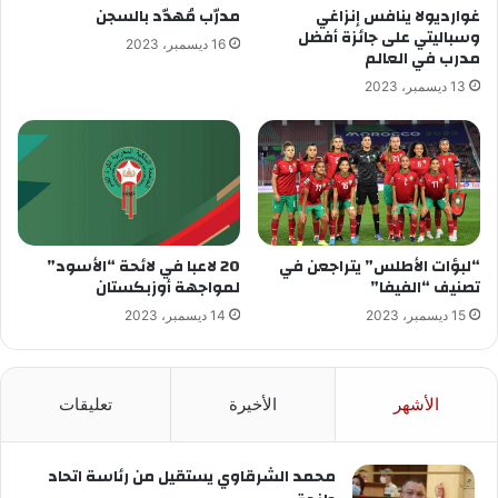
غوارديولا ينافس إنزاغي
مدرّب مُهدّد بالسجن
وسباليتي على جائزة أفضل
16 ديسمبر، 2023
مدرب في العالم
13 ديسمبر، 2023
“لبؤات الأطلس” يتراجعن في
20 لاعبا في لائحة “الأسود”
تصنيف “الفيفا”
لمواجهة أوزبكستان
15 ديسمبر، 2023
14 ديسمبر، 2023
الأشهر
الأخيرة
تعليقات
محمد الشرقاوي يستقيل من رئاسة اتحاد