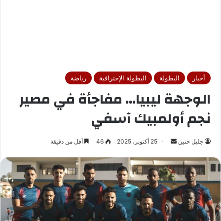
أخبار
البطولة
البطولة الإحترافية
رياضة
الوجهة ليبيا… مفاجأة في مصير
نجم أولمبيك آسفي
جليل حنين
أ
25 أكتوبر، 2025
46
أقل من دقيقة
ر
س
ل
ب
ر
ي