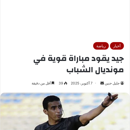
أخبار
رياضة
جيد يقود مباراة قوية في
مونديال الشباب
جليل حنين
أ
7 أكتوبر، 2025
39
أقل من دقيقة
ر
س
ل
ب
ر
ي