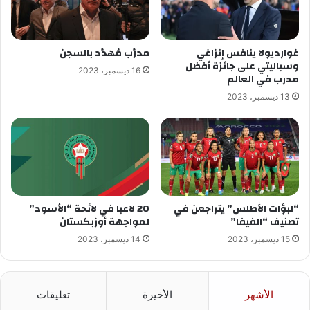
غوارديولا ينافس إنزاغي
مدرّب مُهدّد بالسجن
وسباليتي على جائزة أفضل
16 ديسمبر، 2023
مدرب في العالم
13 ديسمبر، 2023
“لبؤات الأطلس” يتراجعن في
20 لاعبا في لائحة “الأسود”
تصنيف “الفيفا”
لمواجهة أوزبكستان
15 ديسمبر، 2023
14 ديسمبر، 2023
الأشهر
الأخيرة
تعليقات