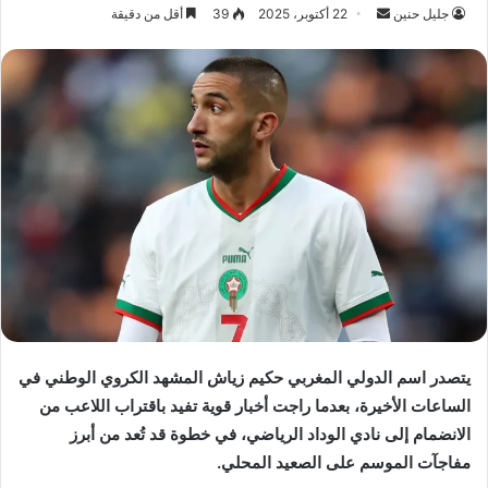
جليل حنين
أ
22 أكتوبر، 2025
39
أقل من دقيقة
ر
س
ل
ب
ر
ي
د
ا
إ
ل
ك
ت
ر
يتصدر اسم الدولي المغربي حكيم زياش المشهد الكروي الوطني في
و
الساعات الأخيرة، بعدما راجت أخبار قوية تفيد باقتراب اللاعب من
ن
الانضمام إلى نادي الوداد الرياضي، في خطوة قد تُعد من أبرز
ي
ا
مفاجآت الموسم على الصعيد المحلي.