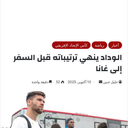
أخبار
رياضة
كأس الإتحاد الإفريقي
الوداد ينهي ترتيباته قبل السفر
إلى غانا
جليل حنين
أ
10 أكتوبر، 2025
52
دقيقة واحدة
ر
س
ل
ب
ر
ي