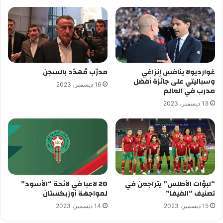
غوارديولا ينافس إنزاغي
مدرّب مُهدّد بالسجن
وسباليتي على جائزة أفضل
16 ديسمبر، 2023
مدرب في العالم
13 ديسمبر، 2023
“لبؤات الأطلس” يتراجعن في
20 لاعبا في لائحة “الأسود”
تصنيف “الفيفا”
لمواجهة أوزبكستان
15 ديسمبر، 2023
14 ديسمبر، 2023