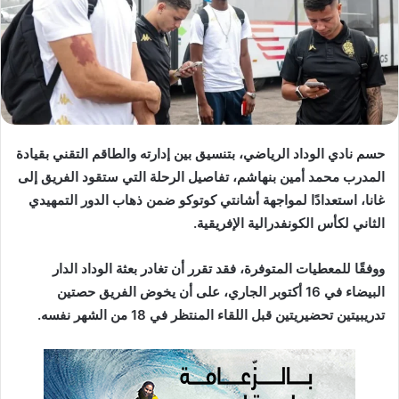
د
ا
إ
ل
ك
ت
ر
حسم نادي
الوداد الرياضي
، بتنسيق بين إدارته والطاقم التقني بقيادة
و
المدرب
محمد أمين بنهاشم
، تفاصيل الرحلة التي ستقود الفريق إلى
ن
غانا
، استعدادًا لمواجهة
أشانتي كوتوكو
ضمن
ذهاب الدور التمهيدي
ي
ا
الثاني لكأس الكونفدرالية الإفريقية
.
ووفقًا للمعطيات المتوفرة، فقد تقرر أن
تغادر بعثة الوداد الدار
البيضاء في 16 أكتوبر الجاري
، على أن يخوض الفريق
حصتين
تدريبيتين تحضيريتين
قبل اللقاء المنتظر في
18 من الشهر نفسه
.