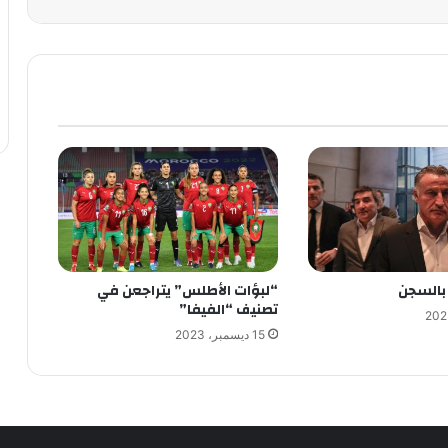
 بالسجن
“لبؤات الأطلس” يتراجعن في
تصنيف “الفيفا”
15 ديسمبر، 2023