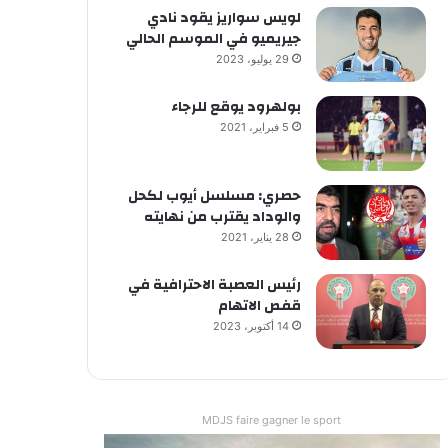
لويس سواريز يقود نادي
جيريميو في الموسم الحالي
29 يوليو، 2023
بولهرود يوقع للرجاء
5 فبراير، 2021
حصري: مسلسل أيوب لكحل
والوداد يقترب من نهايته
28 يناير، 2021
رئيس العصبة الاحترافية في
قفص الاتهام
14 أكتوبر، 2023
MDJS faire gagner le sport