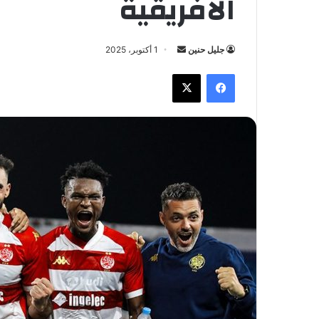
الافريقية
جليل حنين
أ
1 أكتوبر، 2025
ر
فيسبوك
X
س
ل
ب
ر
ي
د
ا
إ
ل
ك
ت
ر
و
ن