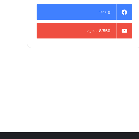
0
Fans
8٬550
مشترك