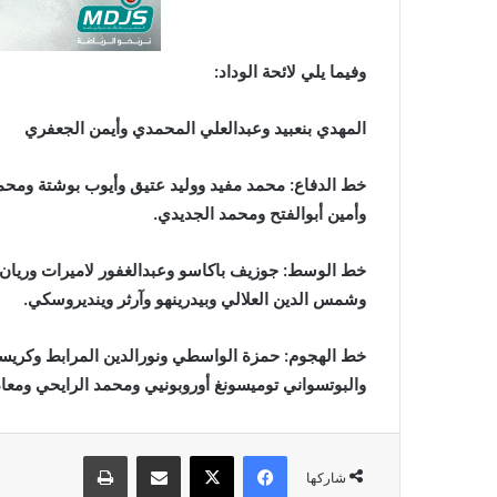
وفيما يلي لائحة الوداد:
المهدي بنعبيد وعبدالعلي المحمدي وأيمن الجعفري
خط الدفاع: محمد مفيد ووليد عتيق وأيوب بوشتة ومحمد 
وأمين أبوالفتح ومحمد الجديدي.
خط الوسط: جوزيف باكاسو وعبدالغفور لاميرات وريان 
وشمس الدين العلالي وبيدرينهو وآرثر وينديروسكي.
خط الهجوم: حمزة الواسطي ونورالدين المرابط وكريس
والبوتسواني توميسونغ أوروبونيي ومحمد الرايحي ومعاد 
فيسبوك
X
مشاركة عبر البريد
طباعة
شاركها