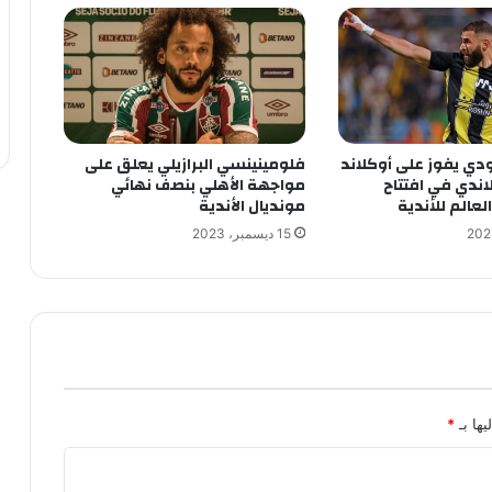
ودي يفوز على أوكلاند
فلومينينسي البرازيلي يعلق على
اندي في افتتاح
مواجهة الأهلي بنصف نهائي
عالم للأندية
مونديال الأندية
15 ديسمبر، 2023
يها بـ
*