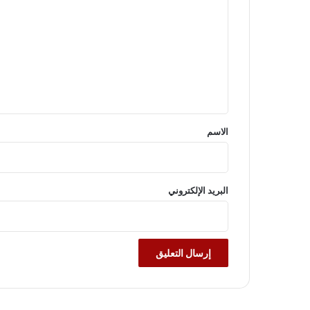
ل
ت
ع
ل
ي
ق
*
الاسم
البريد الإلكتروني