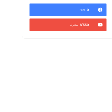
0
Fans
8٬550
مشترك