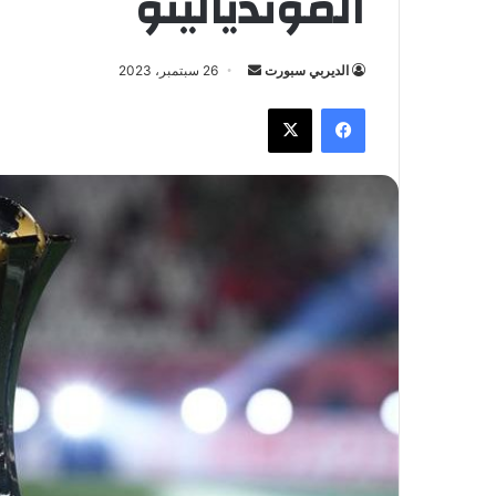
الموندياليتو
الديربي سبورت
أ
26 سبتمبر، 2023
ر
فيسبوك
X
س
ل
ب
ر
ي
د
ا
إ
ل
ك
ت
ر
و
ن
ي