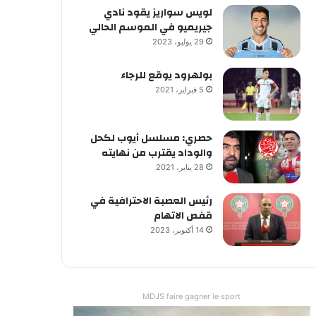
لويس سواريز يقود نادي
جيريميو في الموسم الحالي
29 يوليو، 2023
بولهرود يوقع للرجاء
5 فبراير، 2021
حصري: مسلسل أيوب لكحل
والوداد يقترب من نهايته
28 يناير، 2021
رئيس العصبة الاحترافية في
قفص الاتهام
14 أكتوبر، 2023
MDJS faire gagner le sport