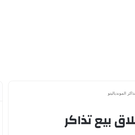
اكر الموندياليتو
اق بيع تذاكر