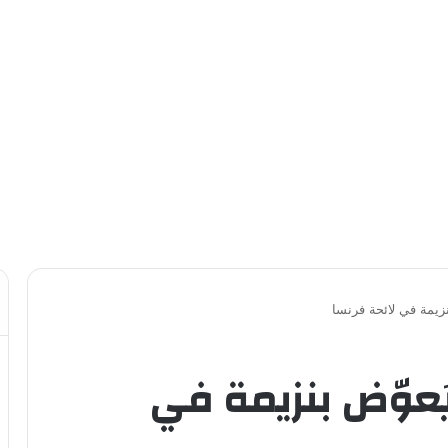
زيمة في لائحة فرنسا
ُعوّض بنزيمة في