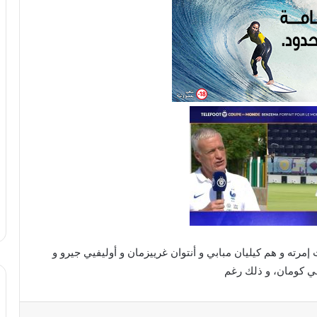
رته و هم كيليان مبابي و أنتوان غرييزمان و أوليفيي جيرو و
لي كومان، و ذلك رغم