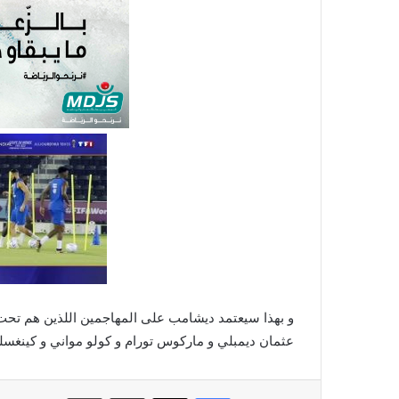
و بهذا سيعتمد ديشامب على المهاجمين اللذين هم تحت إم
عثمان ديمبلي و ماركوس تورام و كولو مواني و كينغس
فيسبوك
X
مشاركة عبر البريد
طباعة