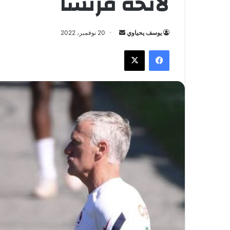
لائحة فرنسا
يوسف يحياوي
أ
20 نوفمبر، 2022
ر
فيسبوك
X
س
ل
ب
ر
ي
د
ا
إ
ل
ك
ت
ر
و
ن
ي