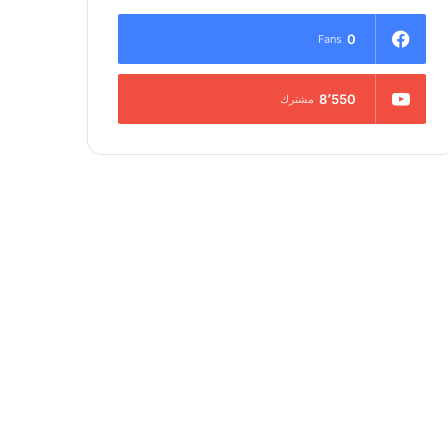
0
Fans
8٬550
مشترك