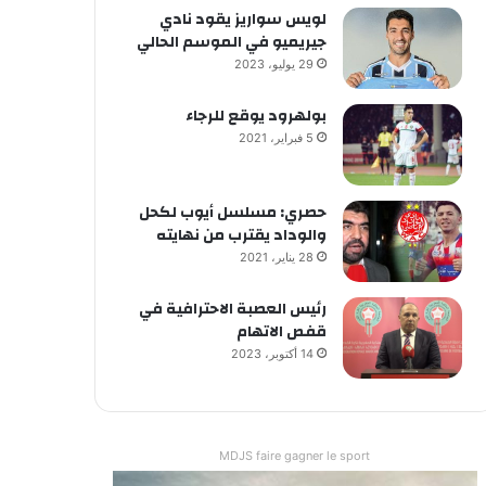
لويس سواريز يقود نادي
جيريميو في الموسم الحالي
29 يوليو، 2023
بولهرود يوقع للرجاء
5 فبراير، 2021
حصري: مسلسل أيوب لكحل
والوداد يقترب من نهايته
28 يناير، 2021
رئيس العصبة الاحترافية في
قفص الاتهام
14 أكتوبر، 2023
MDJS faire gagner le sport