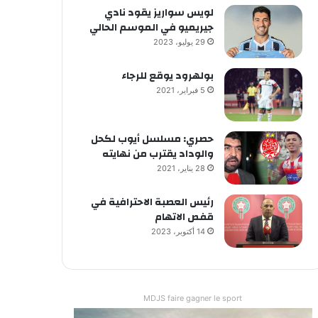
لويس سواريز يقود نادي
جيريميو في الموسم الحالي
29 يوليو، 2023
بولهرود يوقع للرجاء
5 فبراير، 2021
حصري: مسلسل أيوب لكحل
والوداد يقترب من نهايته
28 يناير، 2021
رئيس العصبة الاحترافية في
قفص الاتهام
14 أكتوبر، 2023
MDJS faire gagner le sport