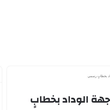
اد بخطابٍ رسمي
هة الوداد بخطابٍ