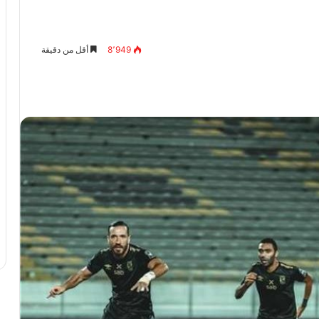
8٬949
أقل من دقيقة