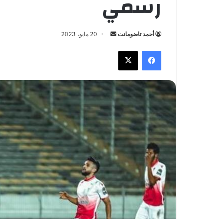
رسمي
أحمد تاضومانت
أ
20 مايو، 2023
ر
فيسبوك
X
س
ل
ب
ر
ي
د
ا
إ
ل
ك
ت
ر
و
ن