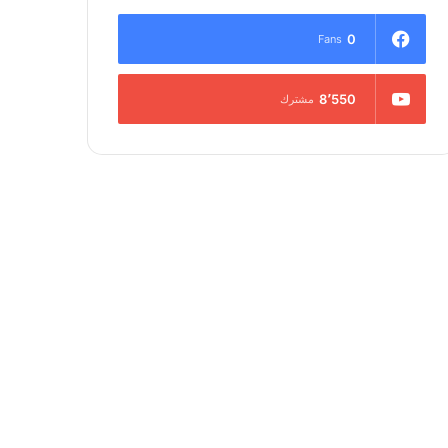
0
Fans
8٬550
مشترك