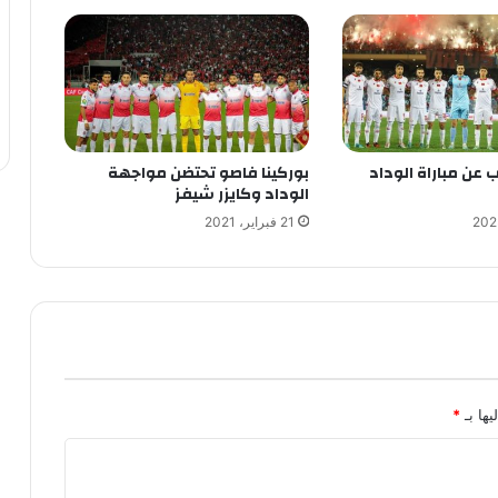
ب عن مباراة الوداد
بوركينا فاصو تحتضن مواجهة
الوداد وكايزر شيفز
21 فبراير، 2021
يها بـ
*