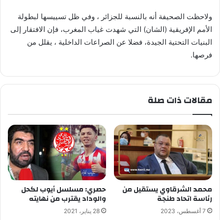
ولاحظت الصحيفة أنه بالنسبة للجزائر ، وفي ظل تسييسها لبطولة
الأمم الإفريقية (الشان) التي شهدت غياب المغرب، فإن الافتقار إلى
البنيات التحتية الجيدة، فضلا عن الصراعات الداخلية ، يقلل من
فرصها.
مقالات ذات صلة
محمد الشرقاوي يستقيل من
حصري: مسلسل أيوب لكحل
رئاسة اتحاد طنجة
والوداد يقترب من نهايته
7 أغسطس، 2023
28 يناير، 2021