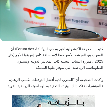
ب
ر
ي
د
ا
إ
ل
ك
كتبت الصحيفة الكونغولية “فوروم دي آس” (Forum des As) أن
ت
المغرب هو المرشح الأوفر حظا لاستضافة كأس إفريقيا للأمم (كان
ر
و
2025)، مبرزة البنيات التحتية ذات المعايير الدولية ومستوى
ن
الدبلوماسية الرياضية التي تتوفر عليها المملكة.
ي
ا
وأكدت الصحيفة أن “المغرب لديه أفضل التوقعات لكسب الرهان،
فالمؤشرات تؤكد ذلك، ببنياته التحتية ودبلوماسيته الرياضية القوية.