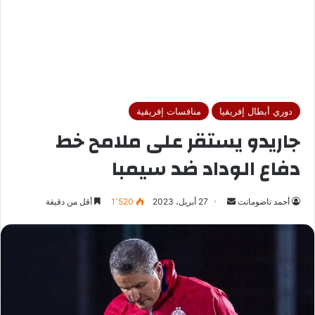
دوري أبطال إفريقيا
منافسات إفريقية
جاريدو يستقر على ملامح خط
دفاع الوداد ضد سيمبا
أحمد تاضومانت
أ
27 أبريل، 2023
1٬520
أقل من دقيقة
ر
س
ل
ب
ر
ي