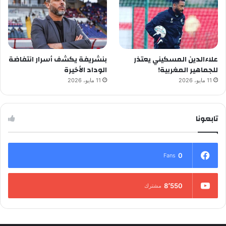
علاءالدين المسكيني يعتذر
بنشريفة يكشف أسرار انتفاضة
للجماهير المغربية!
الوداد الأخيرة
11 مايو، 2026
11 مايو، 2026
تابعونا
0
Fans
8٬550
مشترك