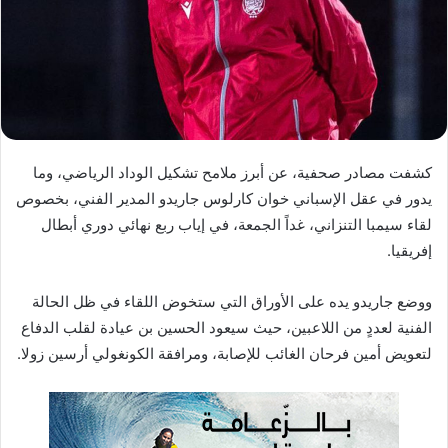
د
ا
إ
ل
ك
ت
ر
كشفت مصادر صحفية، عن أبرز ملامح تشكيل الوداد الرياضي، وما
و
يدور في عقل الإسباني خوان كارلوس جاريدو المدير الفني، بخصوص
ن
لقاء سيمبا التنزاني، غداً الجمعة، في إياب ربع نهائي دوري أبطال
ي
ا
إفريقيا.
ووضع جاريدو يده على الأوراق التي ستخوض اللقاء في ظل الحالة
الفنية لعددٍ من اللاعبين، حيث سيعود الحسين بن عيادة لقلب الدفاع
لتعويض أمين فرحان الغائب للإصابة، ومرافقة الكونغولي أرسين زولا.