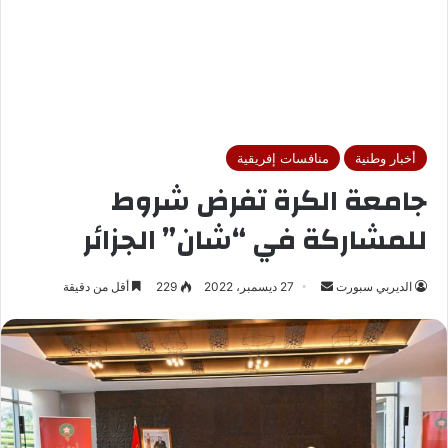
أخبار وطنية
منافسات إفريقية
جامعة الكرة تفرض شروط
للمشاركة في “شان” الجزائر
الديربي سبورت
أ
27 ديسمبر، 2022
229
أقل من دقيقة
ر
س
ل
ب
ر
ي