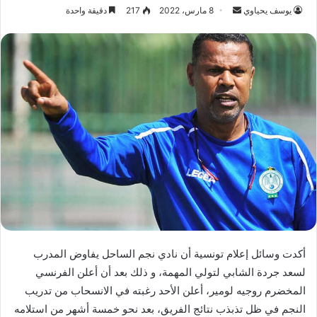
يوسف يحياوي
أ
8 مارس، 2022
217
دقيقة واحدة
ر
س
ل
ب
ر
ي
د
ا
إ
ل
ك
ت
ر
و
أكدت وسائل إعلام تونسية أن نادي نجم الساحل يفاوض المدرب
ن
لسعد جردة الشابي لتولي المهمة، و ذلك بعد أن أعلن الفرنسي
ي
المخضرم روجيه لومير، أعلن الأحد رغبته في الانسحاب من تدريب
ا
النجم في ظل تذبذب نتائج الفريق، بعد نحو خمسة أشهر من استلامه