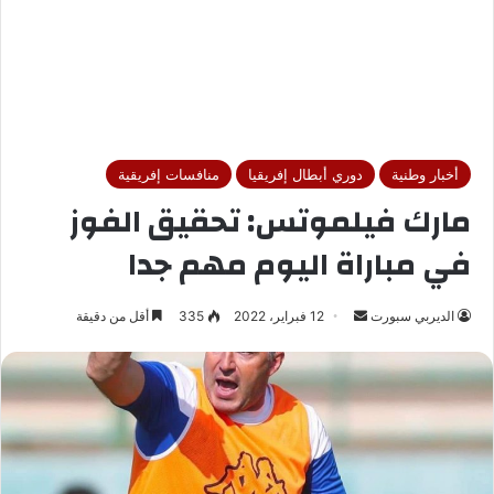
أخبار وطنية
دوري أبطال إفريقيا
منافسات إفريقية
مارك فيلموتس: تحقيق الفوز
في مباراة اليوم مهم جدا
الديربي سبورت
أ
12 فبراير، 2022
335
أقل من دقيقة
ر
س
ل
ب
ر
ي