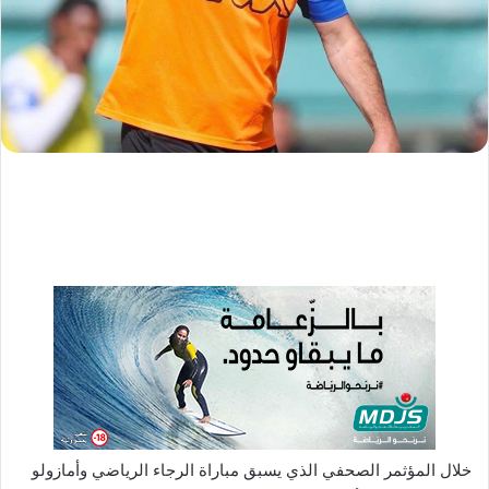
د
ا
إ
ل
ك
ت
ر
و
ن
ي
ا
خلال المؤثمر الصحفي الذي يسبق مباراة الرجاء الرياضي وأمازولو