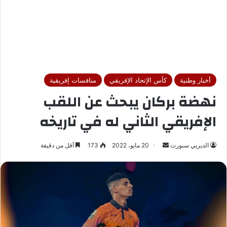
أخبار وطنية
كأس الإتحاد الإفريقي
منافسات إفريقية
نهضة بركان يبحث عن اللقب
الإفريقي الثاني له في تاريخه
الديربي سبورت
أ
20 مايو، 2022
173
أقل من دقيقة
ر
س
ل
ب
ر
ي