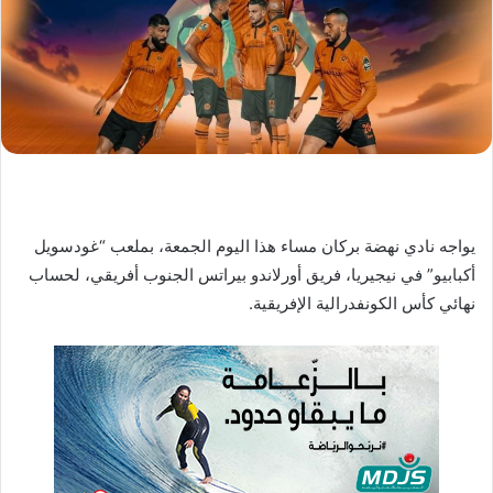
د
ا
إ
ل
ك
ت
ر
و
ن
يواجه نادي نهضة بركان مساء هذا اليوم الجمعة، بملعب “غودسويل
ي
ا
أكبابيو” في نيجيريا، فريق أورلاندو بيراتس الجنوب أفريقي، لحساب
نهائي كأس الكونفدرالية الإفريقية.