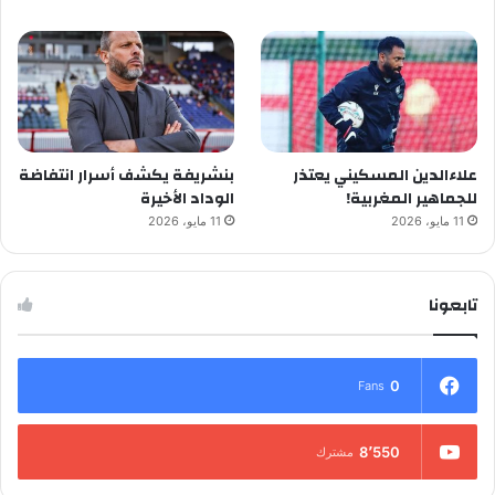
علاءالدين المسكيني يعتذر
بنشريفة يكشف أسرار انتفاضة
للجماهير المغربية!
الوداد الأخيرة
11 مايو، 2026
11 مايو، 2026
تابعونا
0
Fans
8٬550
مشترك